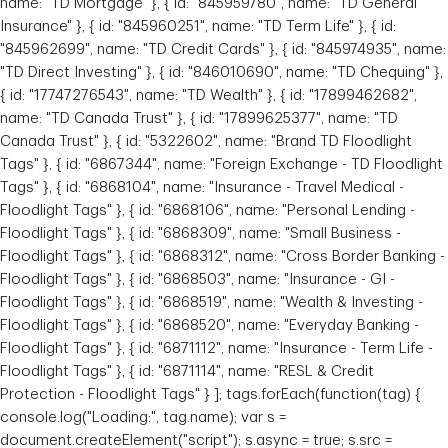
name: "TD Mortgage" }, { id: "845959780", name: "TD General
Insurance" }, { id: "845960251", name: "TD Term Life" }, { id:
"845962699", name: "TD Credit Cards" }, { id: "845974935", name:
"TD Direct Investing" }, { id: "846010690", name: "TD Chequing" },
{ id: "17747276543", name: "TD Wealth" }, { id: "17899462682",
name: "TD Canada Trust" }, { id: "17899625377", name: "TD
Canada Trust" }, { id: "5322602", name: "Brand TD Floodlight
Tags" }, { id: "6867344", name: "Foreign Exchange - TD Floodlight
Tags" }, { id: "6868104", name: "Insurance - Travel Medical -
Floodlight Tags" }, { id: "6868106", name: "Personal Lending -
Floodlight Tags" }, { id: "6868309", name: "Small Business -
Floodlight Tags" }, { id: "6868312", name: "Cross Border Banking -
Floodlight Tags" }, { id: "6868503", name: "Insurance - GI -
Floodlight Tags" }, { id: "6868519", name: "Wealth & Investing -
Floodlight Tags" }, { id: "6868520", name: "Everyday Banking -
Floodlight Tags" }, { id: "6871112", name: "Insurance - Term Life -
Floodlight Tags" }, { id: "6871114", name: "RESL & Credit
Protection - Floodlight Tags" } ]; tags.forEach(function(tag) {
console.log("Loading:", tag.name); var s =
document.createElement("script"); s.async = true; s.src =