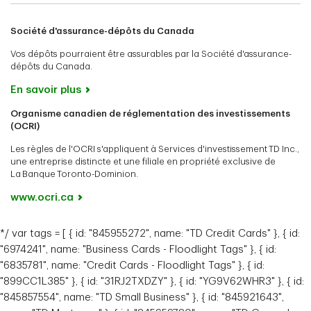
Société d'assurance-dépôts du Canada
Vos dépôts pourraient être assurables par la Société d'assurance-
dépôts du Canada.
En savoir plus
Organisme canadien de réglementation des investissements
(OCRI)
Les règles de l'OCRI s'appliquent à Services d'investissement TD Inc.,
une entreprise distincte et une filiale en propriété exclusive de
La Banque Toronto-Dominion.
www.ocri.ca
*/ var tags = [ { id: "845955272", name: "TD Credit Cards" }, { id:
"6974241", name: "Business Cards - Floodlight Tags" }, { id:
"6835781", name: "Credit Cards - Floodlight Tags" }, { id:
"899CC1L385" }, { id: "31RJ2TXDZY" }, { id: "YG9V62WHR3" }, { id:
"845857554", name: "TD Small Business" }, { id: "845921643",