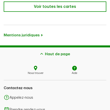
Voir toutes les cartes de crédit TD
Voir toutes les cartes
Mentions juridiques
Haut de page
Nous trouver
Aide
Contactez-nous
Appelez-nous
Prendre rendez-vous