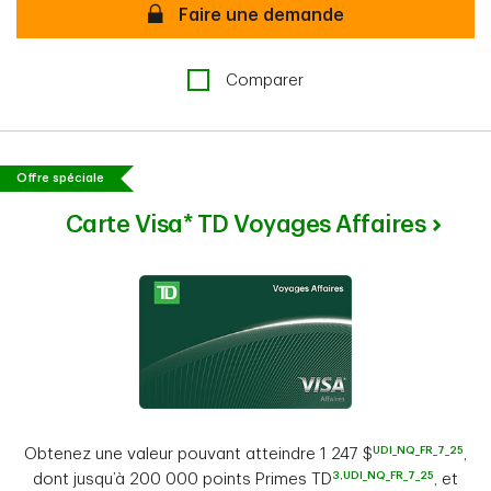
Secure
Faire une demande
Comparer
Offre spéciale
Carte Visa* TD Voyages Affaires
UDI_NQ_FR_7_25
Obtenez une valeur pouvant atteindre 1 247 $
,
3
,
UDI_NQ_FR_7_25
dont jusqu’à 200 000 points Primes TD
, et