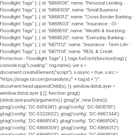
Floodlight Tags" }, { id: "6868106", name: "Personal Lending -
Floodlight Tags" }, { id: "6868309", name: "Small Business -
Floodlight Tags" }, { id: "6868312", name: "Cross Border Banking -
Floodlight Tags" }, { id: "6868503", name: "Insurance - GI -
Floodlight Tags" }, { id: "6868519", name: "Wealth & Investing -
Floodlight Tags" }, { id: "6868520", name: "Everyday Banking -
Floodlight Tags" }, { id: "6871112", name: "Insurance - Term Life -
Floodlight Tags" }, { id: "6871114", name: "RESL & Credit
Protection - Floodlight Tags" } ]; tags.forEach(function(tag) {
console.log("Loading:", tag.name); var s =
document.createElement("script"); s.async = true; s.src =
"https://stage.td.com/pmanalytic/" + tag.id + "/";
document.head.appendChild(s); }); window.dataLayer =
window.dataLayer || []; function gtag()
{dataLayer.push(arguments);} gtag('js', new Date());
gtag('config', 'DC-6974241'); gtag('config', 'DC-6835781');
gtag('config', 'DC-5322602'); gtag('config', 'DC-6867344');
gtag('config', 'DC-6868104'); gtag('config', 'DC-6868106');
gtag('config', 'DC-6868309'); gtag('config', 'DC-6868312');
gtag('config', 'DC-6868503'); gtag('config', 'DC-6868519');