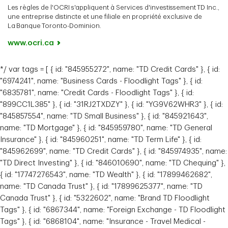
Les règles de l'OCRI s'appliquent à Services d'investissement TD Inc.,
une entreprise distincte et une filiale en propriété exclusive de
La Banque Toronto-Dominion.
www.ocri.ca
*/ var tags = [ { id: "845955272", name: "TD Credit Cards" }, { id:
"6974241", name: "Business Cards - Floodlight Tags" }, { id:
"6835781", name: "Credit Cards - Floodlight Tags" }, { id:
"899CC1L385" }, { id: "31RJ2TXDZY" }, { id: "YG9V62WHR3" }, { id:
"845857554", name: "TD Small Business" }, { id: "845921643",
name: "TD Mortgage" }, { id: "845959780", name: "TD General
Insurance" }, { id: "845960251", name: "TD Term Life" }, { id:
"845962699", name: "TD Credit Cards" }, { id: "845974935", name:
"TD Direct Investing" }, { id: "846010690", name: "TD Chequing" },
{ id: "17747276543", name: "TD Wealth" }, { id: "17899462682",
name: "TD Canada Trust" }, { id: "17899625377", name: "TD
Canada Trust" }, { id: "5322602", name: "Brand TD Floodlight
Tags" }, { id: "6867344", name: "Foreign Exchange - TD Floodlight
Tags" }, { id: "6868104", name: "Insurance - Travel Medical -