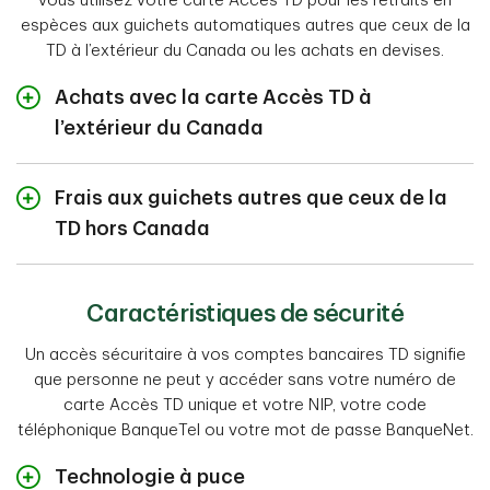
vous utilisez votre carte Accès TD pour les retraits en
espèces aux guichets automatiques autres que ceux de la
TD à l’extérieur du Canada ou les achats en devises.
Achats avec la carte Accès TD à
l’extérieur du Canada
Achat par débit en devises effectué à l’extérieur du
Canada avec une carte Accès TD portant le logo
Frais aux guichets autres que ceux de la
Visa Débit
TD hors Canada
Frais de change
3,5 % du montant en dollars canadiens après la
Frais d’opération
conversion de devise au taux de change établi par
3 $ aux États-Unis et au Mexique.
Caractéristiques de sécurité
Visa International.
5 $ dans n’importe quel pays autre que le Canada,
les États-Unis et le Mexique.
Un accès sécuritaire à vos comptes bancaires TD signifie
Achat par débit en devises effectué à l’extérieur du
Aucuns frais de service aux guichets TD Bank,
Canada avec une carte Accès TD ne portant pas le
que personne ne peut y accéder sans votre numéro de
AMCB.
logo Visa Débit (NYCE)
carte Accès TD unique et votre NIP, votre code
Aucuns frais de service si vous détenez un forfait
téléphonique BanqueTel ou votre mot de passe BanqueNet.
Frais de change
bancaire tout compris TD ou un compte des
0,035 est ajouté au taux de change établi
Services bancaires privés, Gestion de patrimoine
Technologie à puce
MD
par
Interac
.