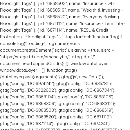
Floodlight Tags" }, { id: "6868503", name: "Insurance - GI -
Floodlight Tags" }, { id: "6868519", name: "Wealth & Investing -
Floodlight Tags" }, { id: "6868520", name: "Everyday Banking -
Floodlight Tags" }, { id: "6871112", name: "Insurance - Term Life -
Floodlight Tags" }, { id: "6871114", name: "RESL & Credit
Protection - Floodlight Tags" } ]; tags.forEach(function(tag) {
console.log("Loading:", tag.name); var s =
document.createElement("script"); s.async = true; s.src =
"https://stage.td.com/pmanalytic/" + tag.id + "/";
document.head.appendChild(s); }); window.dataLayer =
window.dataLayer || []; function gtag()
{dataLayer.push(arguments);} gtag('js', new Date());
gtag('config', 'DC-6974241'); gtag('config', 'DC-6835781');
gtag('config', 'DC-5322602'); gtag('config', 'DC-6867344');
gtag('config', 'DC-6868104'); gtag('config', 'DC-6868106');
gtag('config', 'DC-6868309'); gtag('config', 'DC-6868312');
gtag('config', 'DC-6868503'); gtag('config', 'DC-6868519');
gtag('config', 'DC-6868520'); gtag('config', 'DC-6871112');
gtag('config', 'DC-6871114'); gtag('config', 'DC-6974241');