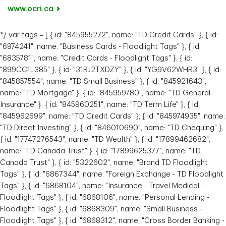
www.ocri.ca
*/ var tags = [ { id: "845955272", name: "TD Credit Cards" }, { id:
"6974241", name: "Business Cards - Floodlight Tags" }, { id:
"6835781", name: "Credit Cards - Floodlight Tags" }, { id:
"899CC1L385" }, { id: "31RJ2TXDZY" }, { id: "YG9V62WHR3" }, { id:
"845857554", name: "TD Small Business" }, { id: "845921643",
name: "TD Mortgage" }, { id: "845959780", name: "TD General
Insurance" }, { id: "845960251", name: "TD Term Life" }, { id:
"845962699", name: "TD Credit Cards" }, { id: "845974935", name:
"TD Direct Investing" }, { id: "846010690", name: "TD Chequing" },
{ id: "17747276543", name: "TD Wealth" }, { id: "17899462682",
name: "TD Canada Trust" }, { id: "17899625377", name: "TD
Canada Trust" }, { id: "5322602", name: "Brand TD Floodlight
Tags" }, { id: "6867344", name: "Foreign Exchange - TD Floodlight
Tags" }, { id: "6868104", name: "Insurance - Travel Medical -
Floodlight Tags" }, { id: "6868106", name: "Personal Lending -
Floodlight Tags" }, { id: "6868309", name: "Small Business -
Floodlight Tags" }, { id: "6868312", name: "Cross Border Banking -