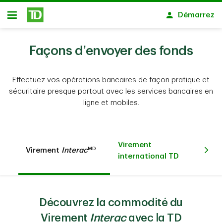
Passer au contenu principal
Démarrez
Ouvert
Façons d’envoyer des fonds
Effectuez vos opérations bancaires de façon pratique et
sécuritaire presque partout avec les services bancaires en
ligne et mobiles.
Vi
Virement
MD
Virement
Interac
Ban
international TD
(C
Découvrez la commodité du
Virement
Interac
avec la TD