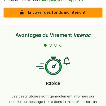
Virement
Interac
dans
BanqueNet
ou l’
appli TD
.
Sécurisé
Envoyer des fonds maintenant
Avantages du Virement
Interac
Rapide
Les destinataires sont généralement informés par
3
courriel ou message texte dans la minute
qui suit un