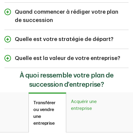
Quand commencer à rédiger votre plan
de succession
Quelle est votre stratégie de départ?
Quelle est la valeur de votre entreprise?
À quoi ressemble votre plan de
succession d’entreprise?
Un plan de succession peut vous aider à faciliter la
transition de votre entreprise vers un nouveau
propriétaire tout en vous aidant à maximiser la valeur
Acquérir une
Transférer
de votre entreprise.
entreprise
ou vendre
Plus tôt vous commencerez à planifier, mieux ce sera.
Songez à commencer votre plan de succession au
une
La création d’un plan de succession d’entreprise
moins trois à cinq ans à l’avance
entreprise
complet peut prendre de trois à cinq ans.
Rédigez votre plan et tenez-le à jour
Les deux questions les plus importantes à se poser